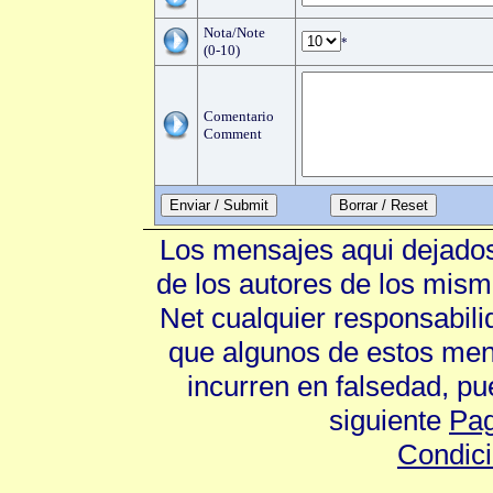
Nota/Note
*
(0-10)
Comentario
Comment
Enviar / Submit
Los mensajes aqui dejados
de los autores de los mism
Net cualquier responsabili
que algunos de estos mens
incurren en falsedad, p
siguiente
Pag
Condic