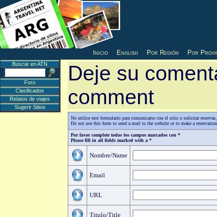
Inicio
English
Por Región
Por Provi
Buscar en ATN
Deje su comenta
Foro
comment
Clasificados
Relatos de viajes
Sugerir Sitios
No utilice este formulario para comunicarse con el sitio o solicitar reserv
Do not use this form to send a mail to the website or to make a reservatio
Por favor complete todos los campos marcados con *
Please fill in all fields marked with a *
Nombre/Name
Email
URL
Titulo/Title