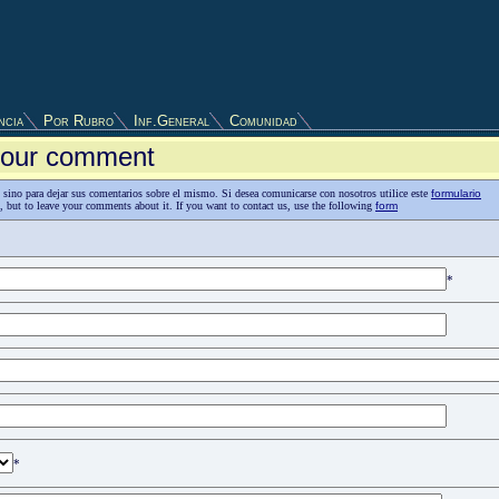
ncia
Por Rubro
Inf.General
Comunidad
 your comment
as, sino para dejar sus comentarios sobre el mismo. Si desea comunicarse con nosotros utilice este
formulario
n, but to leave your comments about it. If you want to contact us, use the following
form
*
*