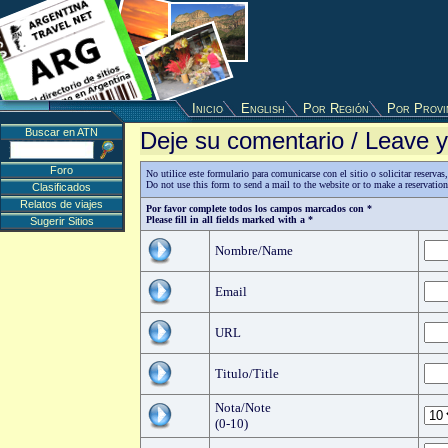
Inicio
English
Por Región
Por Provi
Buscar en ATN
Deje su comentario / Leave
Foro
No utilice este formulario para comunicarse con el sitio o solicitar reserv
Do not use this form to send a mail to the website or to make a reservatio
Clasificados
Relatos de viajes
Por favor complete todos los campos marcados con *
Please fill in all fields marked with a *
Sugerir Sitios
Nombre/Name
Email
URL
Titulo/Title
Nota/Note
(0-10)