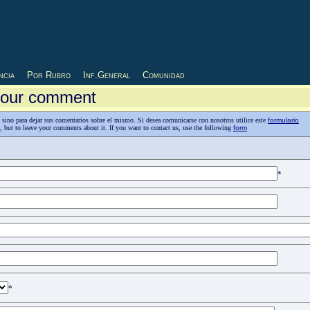
ncia
Por Rubro
Inf.General
Comunidad
 your comment
as, sino para dejar sus comentarios sobre el mismo. Si desea comunicarse con nosotros utilice este
formulario
n, but to leave your comments about it. If you want to contact us, use the following
form
*
*