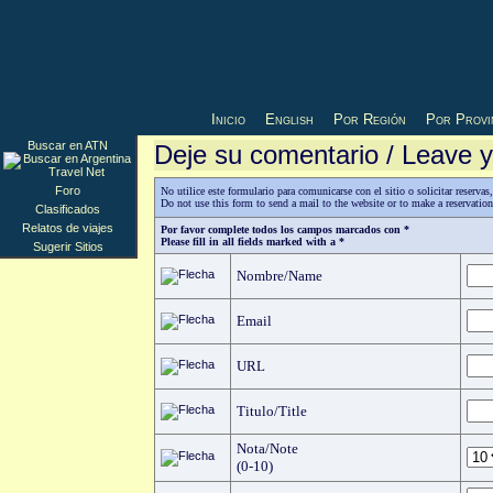
Inicio
English
Por Región
Por Provi
Buscar en ATN
Deje su comentario / Leave
Foro
No utilice este formulario para comunicarse con el sitio o solicitar reserv
Do not use this form to send a mail to the website or to make a reservatio
Clasificados
Relatos de viajes
Por favor complete todos los campos marcados con *
Please fill in all fields marked with a *
Sugerir Sitios
Nombre/Name
Email
URL
Titulo/Title
Nota/Note
(0-10)