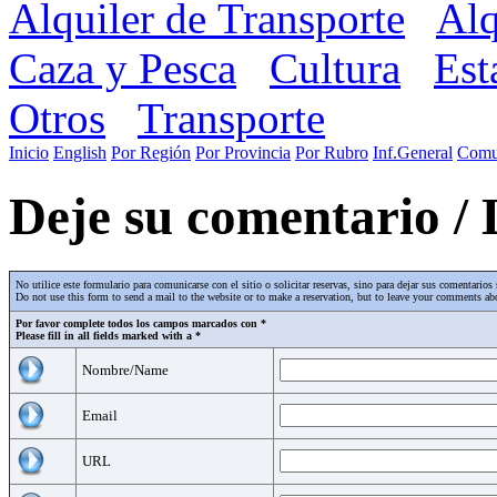
Alquiler de Transporte
Alq
Caza y Pesca
Cultura
Est
Otros
Transporte
Inicio
English
Por Región
Por Provincia
Por Rubro
Inf.General
Comu
Deje su comentario /
No utilice este formulario para comunicarse con el sitio o solicitar reservas, sino para dejar sus comentari
Do not use this form to send a mail to the website or to make a reservation, but to leave your comments abo
Por favor complete todos los campos marcados con *
Please fill in all fields marked with a *
Nombre/Name
Email
URL