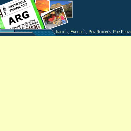
Inicio
English
Por Región
Por Provi