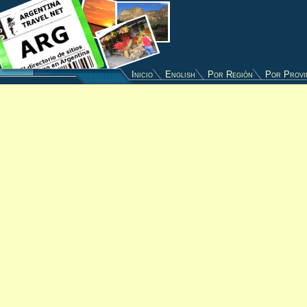
Inicio
English
Por Región
Por Provi