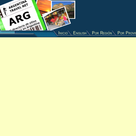
Inicio
English
Por Región
Por Provi