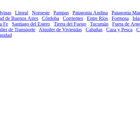
lvinas
Litoral
Noroeste
Pampas
Patagonia Andina
Patagonia Mar
ad de Buenos Aires
Córdoba
Corrientes
Entre Ríos
Formosa
Isl
a Fe
Santiago del Estero
Tierra del Fuego
Tucumán
Fuera de Arge
iler de Transporte
Alquiler de Viviendas
Cabañas
Caza y Pesca
C
nidad