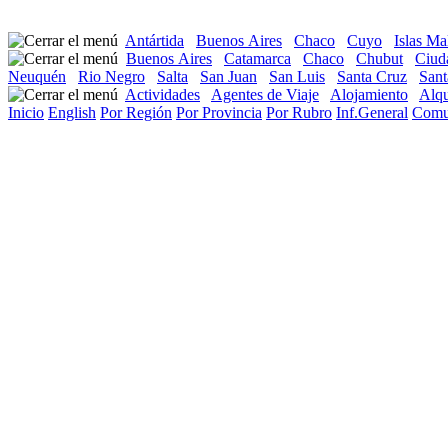
Antártida
Buenos Aires
Chaco
Cuyo
Islas Ma
Buenos Aires
Catamarca
Chaco
Chubut
Ciud
Neuquén
Rio Negro
Salta
San Juan
San Luis
Santa Cruz
Sant
Actividades
Agentes de Viaje
Alojamiento
Alqu
Inicio
English
Por Región
Por Provincia
Por Rubro
Inf.General
Comu