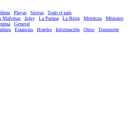
ítima
Playas
Sierras
Todo el país
as Malvinas
Jujuy
La Pampa
La Rioja
Mendoza
Misiones
ntina
General
ultura
Estancias
Hoteles
Información
Otros
Transporte