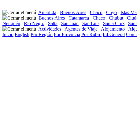
Antártida
Buenos Aires
Chaco
Cuyo
Islas Ma
Buenos Aires
Catamarca
Chaco
Chubut
Ciud
Neuquén
Rio Negro
Salta
San Juan
San Luis
Santa Cruz
Sant
Actividades
Agentes de Viaje
Alojamiento
Alqu
Inicio
English
Por Región
Por Provincia
Por Rubro
Inf.General
Comu