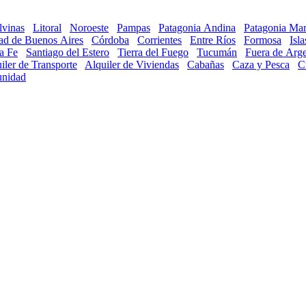
lvinas
Litoral
Noroeste
Pampas
Patagonia Andina
Patagonia Mar
ad de Buenos Aires
Córdoba
Corrientes
Entre Ríos
Formosa
Isl
a Fe
Santiago del Estero
Tierra del Fuego
Tucumán
Fuera de Arge
iler de Transporte
Alquiler de Viviendas
Cabañas
Caza y Pesca
C
nidad