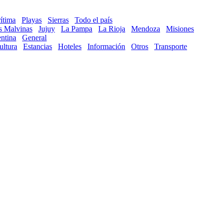
ítima
Playas
Sierras
Todo el país
as Malvinas
Jujuy
La Pampa
La Rioja
Mendoza
Misiones
ntina
General
ultura
Estancias
Hoteles
Información
Otros
Transporte