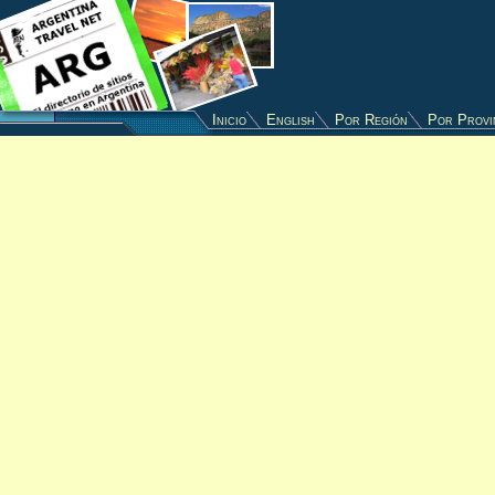
Inicio
English
Por Región
Por Provi