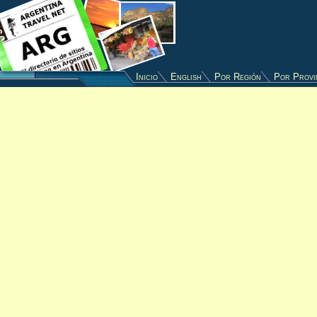
Inicio
English
Por Región
Por Provi