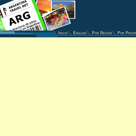
Inicio
English
Por Región
Por Provi