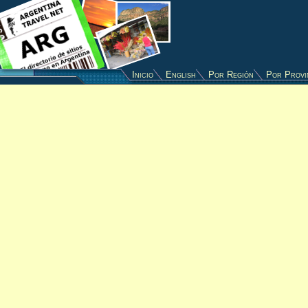
Inicio
English
Por Región
Por Provi