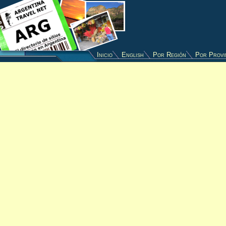
Inicio
English
Por Región
Por Provi