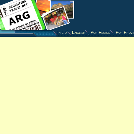
Inicio
English
Por Región
Por Provi