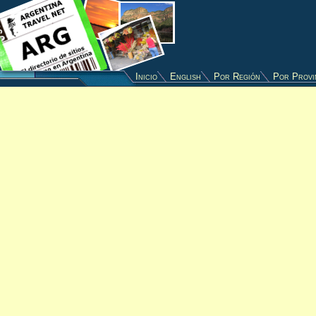
Inicio
English
Por Región
Por Provi