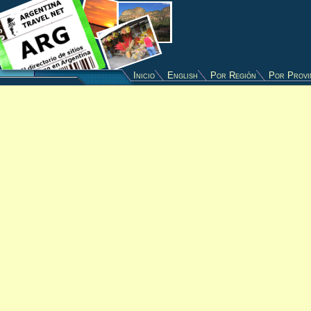
Inicio
English
Por Región
Por Provi