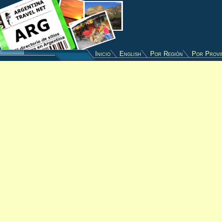
Inicio
English
Por Región
Por Provi