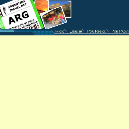
Inicio
English
Por Región
Por Provi