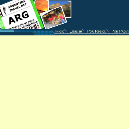
Inicio
English
Por Región
Por Provi