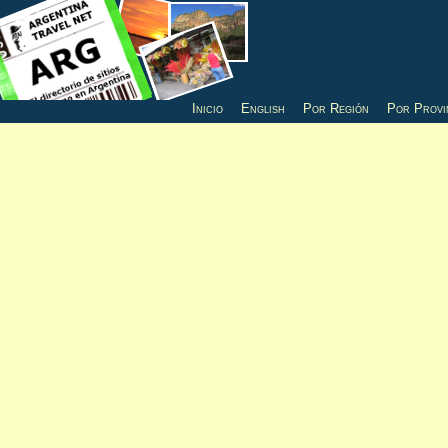
Inicio
English
Por Región
Por Provi