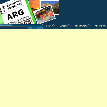
Inicio
English
Por Región
Por Provi