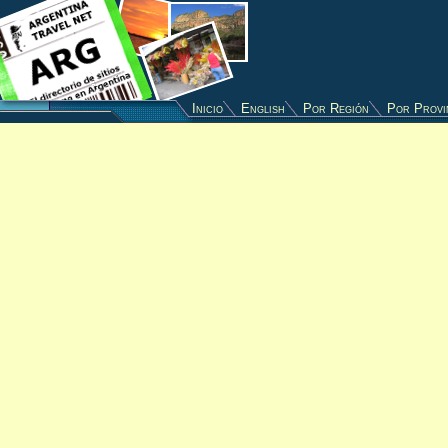
Inicio
English
Por Región
Por Provi