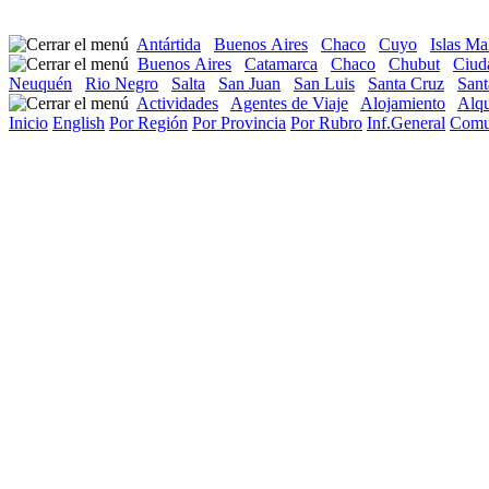
Antártida
Buenos Aires
Chaco
Cuyo
Islas Ma
Buenos Aires
Catamarca
Chaco
Chubut
Ciud
Neuquén
Rio Negro
Salta
San Juan
San Luis
Santa Cruz
Sant
Actividades
Agentes de Viaje
Alojamiento
Alqu
Inicio
English
Por Región
Por Provincia
Por Rubro
Inf.General
Comu