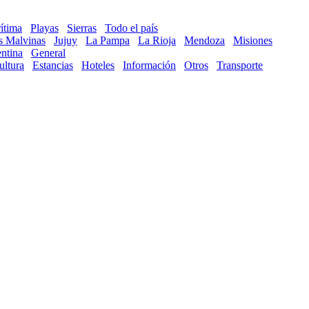
ítima
Playas
Sierras
Todo el país
as Malvinas
Jujuy
La Pampa
La Rioja
Mendoza
Misiones
ntina
General
ultura
Estancias
Hoteles
Información
Otros
Transporte