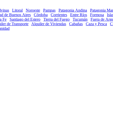
lvinas
Litoral
Noroeste
Pampas
Patagonia Andina
Patagonia Mar
ad de Buenos Aires
Córdoba
Corrientes
Entre Ríos
Formosa
Isl
a Fe
Santiago del Estero
Tierra del Fuego
Tucumán
Fuera de Arge
iler de Transporte
Alquiler de Viviendas
Cabañas
Caza y Pesca
C
nidad