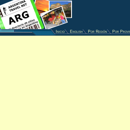
Inicio
English
Por Región
Por Provi