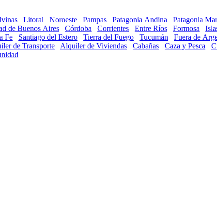
lvinas
Litoral
Noroeste
Pampas
Patagonia Andina
Patagonia Mar
ad de Buenos Aires
Córdoba
Corrientes
Entre Ríos
Formosa
Isl
a Fe
Santiago del Estero
Tierra del Fuego
Tucumán
Fuera de Arge
iler de Transporte
Alquiler de Viviendas
Cabañas
Caza y Pesca
C
nidad