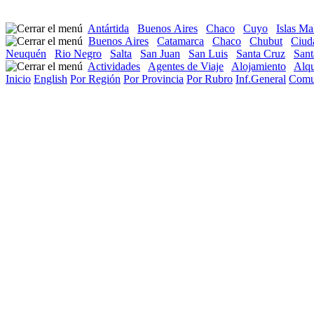
Antártida
Buenos Aires
Chaco
Cuyo
Islas Ma
Buenos Aires
Catamarca
Chaco
Chubut
Ciud
Neuquén
Rio Negro
Salta
San Juan
San Luis
Santa Cruz
Sant
Actividades
Agentes de Viaje
Alojamiento
Alqu
Inicio
English
Por Región
Por Provincia
Por Rubro
Inf.General
Comu