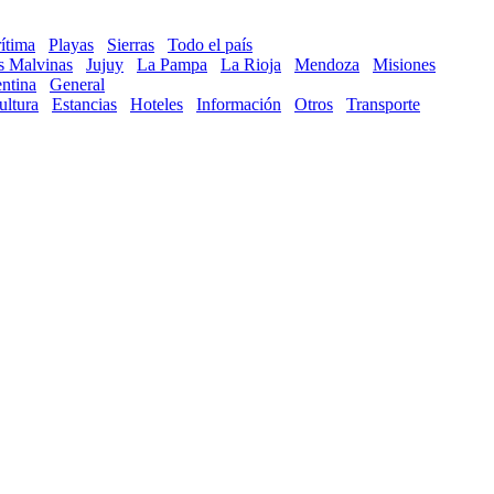
ítima
Playas
Sierras
Todo el país
as Malvinas
Jujuy
La Pampa
La Rioja
Mendoza
Misiones
ntina
General
ultura
Estancias
Hoteles
Información
Otros
Transporte