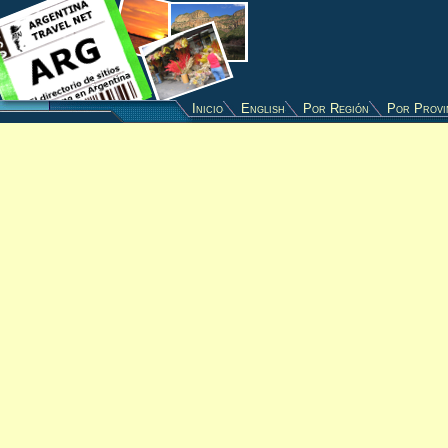
Inicio
English
Por Región
Por Provi