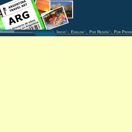
Inicio
English
Por Región
Por Provi