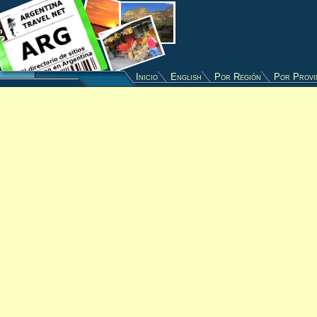
Inicio
English
Por Región
Por Provi