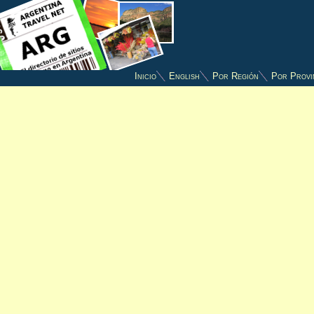
Inicio
English
Por Región
Por Provi