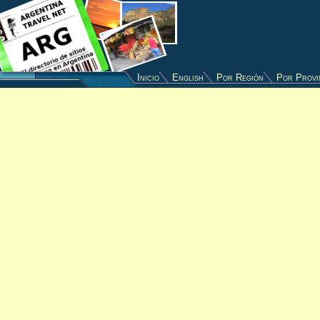
Inicio
English
Por Región
Por Provi