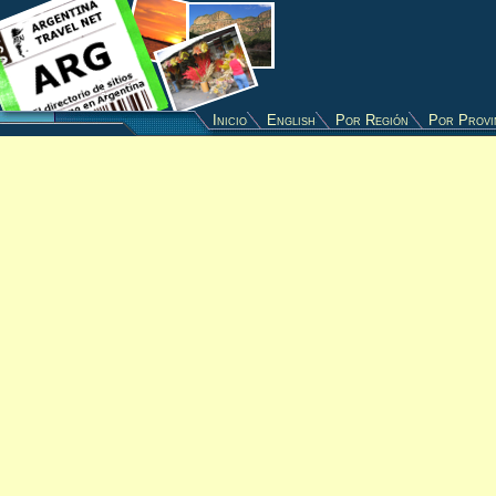
Inicio
English
Por Región
Por Provi