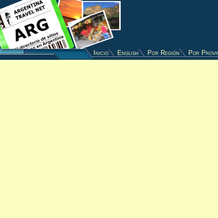
Inicio
English
Por Región
Por Provi