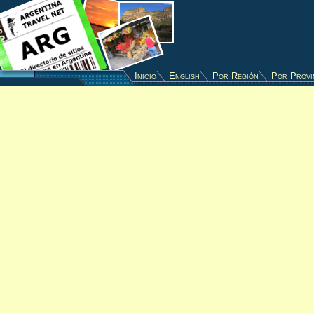
Inicio
English
Por Región
Por Provi