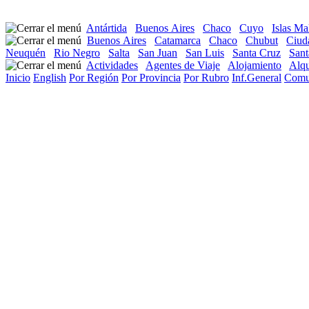
Antártida
Buenos Aires
Chaco
Cuyo
Islas Ma
Buenos Aires
Catamarca
Chaco
Chubut
Ciud
Neuquén
Rio Negro
Salta
San Juan
San Luis
Santa Cruz
Sant
Actividades
Agentes de Viaje
Alojamiento
Alqu
Inicio
English
Por Región
Por Provincia
Por Rubro
Inf.General
Comu