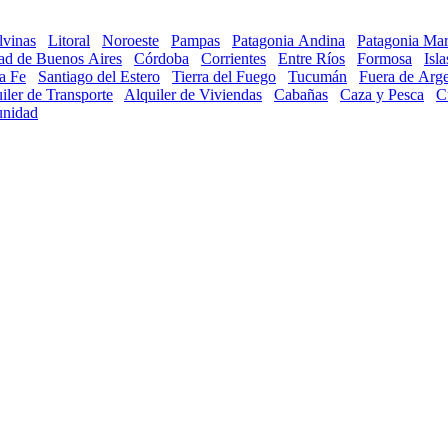
lvinas
Litoral
Noroeste
Pampas
Patagonia Andina
Patagonia Mar
ad de Buenos Aires
Córdoba
Corrientes
Entre Ríos
Formosa
Isl
a Fe
Santiago del Estero
Tierra del Fuego
Tucumán
Fuera de Arge
iler de Transporte
Alquiler de Viviendas
Cabañas
Caza y Pesca
C
nidad