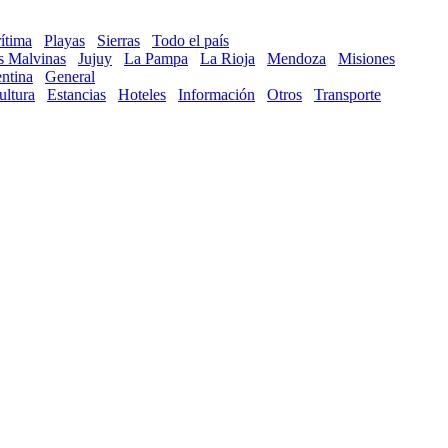
ítima
Playas
Sierras
Todo el país
as Malvinas
Jujuy
La Pampa
La Rioja
Mendoza
Misiones
ntina
General
ultura
Estancias
Hoteles
Información
Otros
Transporte