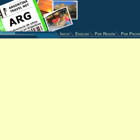
Inicio
English
Por Región
Por Provi