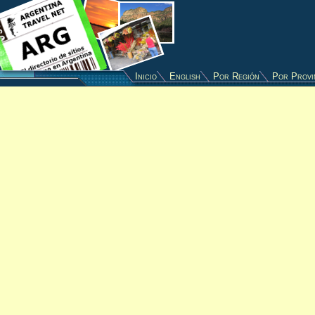
Inicio
English
Por Región
Por Provi