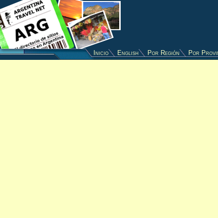
Inicio
English
Por Región
Por Provi