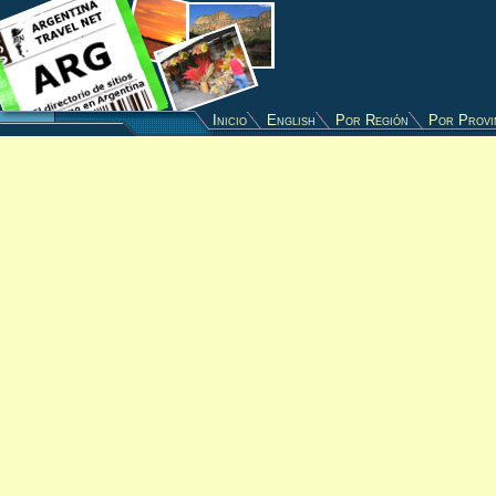
Inicio
English
Por Región
Por Provi