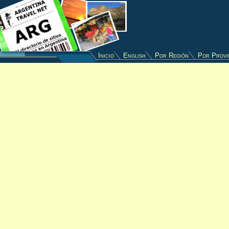
Inicio
English
Por Región
Por Provi