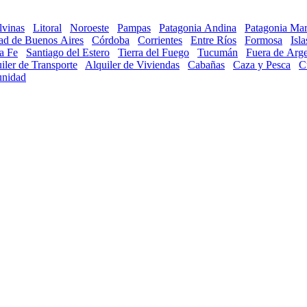
lvinas
Litoral
Noroeste
Pampas
Patagonia Andina
Patagonia Mar
ad de Buenos Aires
Córdoba
Corrientes
Entre Ríos
Formosa
Isl
a Fe
Santiago del Estero
Tierra del Fuego
Tucumán
Fuera de Arge
iler de Transporte
Alquiler de Viviendas
Cabañas
Caza y Pesca
C
nidad