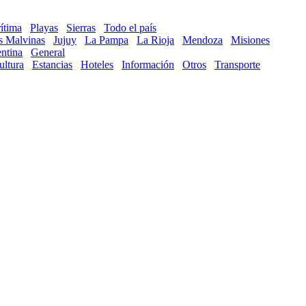
ítima
Playas
Sierras
Todo el país
as Malvinas
Jujuy
La Pampa
La Rioja
Mendoza
Misiones
ntina
General
ultura
Estancias
Hoteles
Información
Otros
Transporte