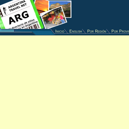
Inicio
English
Por Región
Por Provi