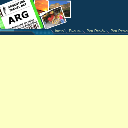
Inicio
English
Por Región
Por Provi