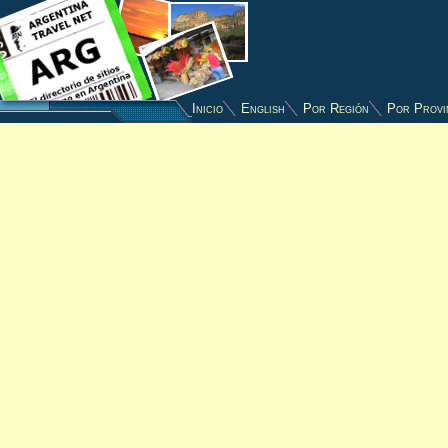
Inicio
English
Por Región
Por Provi