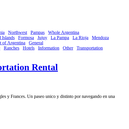
nia
Northwest
Pampas
Whole Argentina
 Islands
Formosa
Jujuy
La Pampa
La Rioja
Mendoza
t of Argentina
General
e
Ranches
Hotels
Information
Other
Transportation
rtation Rental
ngles y Frances. Un paseo unico y distinto por navegando en una