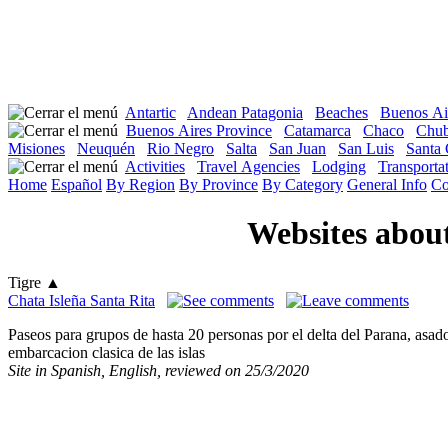
Antartic
Andean Patagonia
Beaches
Buenos Ai
Buenos Aires Province
Catamarca
Chaco
Chub
Misiones
Neuquén
Rio Negro
Salta
San Juan
San Luis
Santa 
Activities
Travel Agencies
Lodging
Transportat
Home
Español
By Region
By Province
By Category
General Info
Co
Websites about
Tigre
▲
Chata Isleña Santa Rita
Paseos para grupos de hasta 20 personas por el delta del Parana, asa
embarcacion clasica de las islas
Site in Spanish, English, reviewed on 25/3/2020