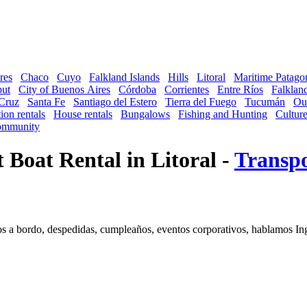
res
Chaco
Cuyo
Falkland Islands
Hills
Litoral
Maritime Patago
ut
City of Buenos Aires
Córdoba
Corrientes
Entre Ríos
Falkland
Cruz
Santa Fe
Santiago del Estero
Tierra del Fuego
Tucumán
Ou
ion rentals
House rentals
Bungalows
Fishing and Hunting
Cultur
mmunity
 Boat Rental in Litoral -
Transpo
dos a bordo, despedidas, cumpleaños, eventos corporativos, hablamos I