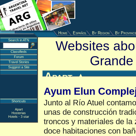
Home
Español
By Region
By Provinc
Search in ATN
Websites abou
Classifieds
Grande
Forum
Travel Stories
Suggest a Site
Apart
▲
Ayum Elun Complej
Junto al Río Atuel contamo
Shortcuts
Apart
unas de construcción tradi
Hosterias
Hotels - 3 star
troncos y materiales de la
doce habitaciones con ba