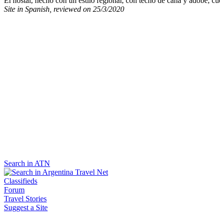
El hostal, hecho con un estilo regional, con techo de caña y adobe, c
Site in Spanish, reviewed on 25/3/2020
Search in ATN
Classifieds
Forum
Travel Stories
Suggest a Site