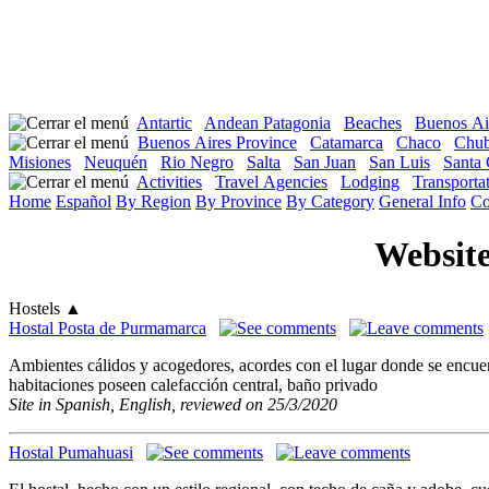
Antartic
Andean Patagonia
Beaches
Buenos Ai
Buenos Aires Province
Catamarca
Chaco
Chub
Misiones
Neuquén
Rio Negro
Salta
San Juan
San Luis
Santa 
Activities
Travel Agencies
Lodging
Transportat
Home
Español
By Region
By Province
By Category
General Info
Co
Websit
Hostels
▲
Hostal Posta de Purmamarca
Ambientes cálidos y acogedores, acordes con el lugar donde se encuent
habitaciones poseen calefacción central, baño privado
Site in Spanish, English, reviewed on 25/3/2020
Hostal Pumahuasi