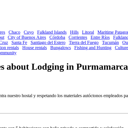
res
Chaco
Cuyo
Falkland Islands
Hills
Litoral
Maritime Patago
ut
City of Buenos Aires
Córdoba
Corrientes
Entre Ríos
Falkland
Cruz
Santa Fe
Santiago del Estero
Tierra del Fuego
Tucumán
Ou
ion rentals
House rentals
Bungalows
Fishing and Hunting
Cultur
mmunity
es about Lodging in Purmamarca
ra nuestro hostal y respetando los materiales autóctonos empleados par