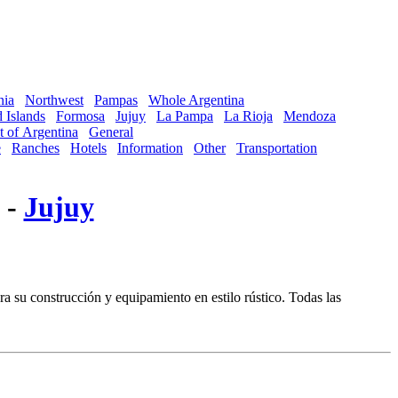
nia
Northwest
Pampas
Whole Argentina
 Islands
Formosa
Jujuy
La Pampa
La Rioja
Mendoza
t of Argentina
General
e
Ranches
Hotels
Information
Other
Transportation
 -
Jujuy
a su construcción y equipamiento en estilo rústico. Todas las