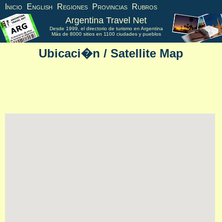
Inicio
English
Regiones
Provincias
Rubros
Argentina Travel Net
Desde 1999, el directorio de turismo en Argentina
Más de 8000 sitios en 1100 ciudades y pueblos
Ubicaci�n / Satellite Map