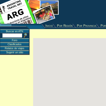
Inicio
Por Región
Por Provincia
Por
Buscar en ATN
Foro
Clasificados
Relatos de viajes
Sugerir un sitio