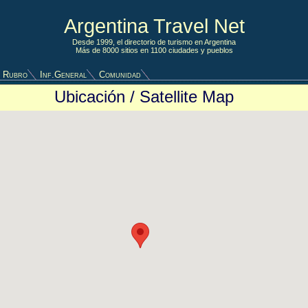
Argentina Travel Net
Desde 1999, el directorio de turismo en Argentina
Más de 8000 sitios en 1100 ciudades y pueblos
 Rubro
Inf.General
Comunidad
Ubicación / Satellite Map