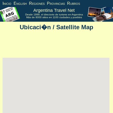
Inicio
English
Regiones
Provincias
Rubros
Argentina Travel Net
Desde 1999, el directorio de turismo en Argentina
Más de 8000 sitios en 1100 ciudades y pueblos
Ubicaci�n / Satellite Map